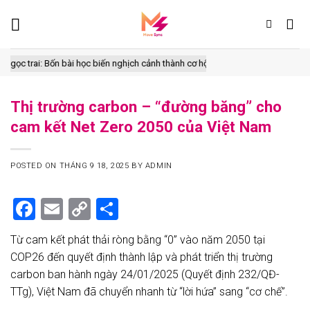
Skip
to
content
rai: Bốn bài học biến nghịch cảnh thành cơ hội
Cách tiếp cận toàn diện đ
Thị trường carbon – “đường băng” cho
cam kết Net Zero 2050 của Việt Nam
POSTED ON
THÁNG 9 18, 2025
BY
ADMIN
Facebook
Email
Copy
Share
Link
Từ cam kết phát thải ròng bằng “0” vào năm 2050 tại
COP26 đến quyết định thành lập và phát triển thị trường
carbon ban hành ngày 24/01/2025 (Quyết định 232/QĐ-
TTg), Việt Nam đã chuyển nhanh từ “lời hứa” sang “cơ chế”.