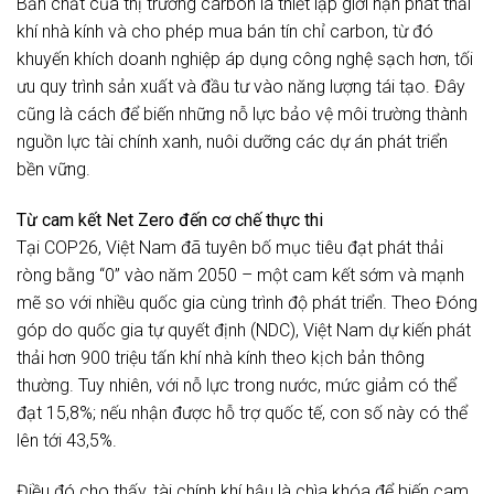
Bản chất của thị trường carbon là thiết lập giới hạn phát thải
khí nhà kính và cho phép mua bán tín chỉ carbon, từ đó
khuyến khích doanh nghiệp áp dụng công nghệ sạch hơn, tối
ưu quy trình sản xuất và đầu tư vào năng lượng tái tạo. Đây
cũng là cách để biến những nỗ lực bảo vệ môi trường thành
nguồn lực tài chính xanh, nuôi dưỡng các dự án phát triển
bền vững.
Từ cam kết Net Zero đến cơ chế thực thi
Tại COP26, Việt Nam đã tuyên bố mục tiêu đạt phát thải
ròng bằng “0” vào năm 2050 – một cam kết sớm và mạnh
mẽ so với nhiều quốc gia cùng trình độ phát triển. Theo Đóng
góp do quốc gia tự quyết định (NDC), Việt Nam dự kiến phát
thải hơn 900 triệu tấn khí nhà kính theo kịch bản thông
thường. Tuy nhiên, với nỗ lực trong nước, mức giảm có thể
đạt 15,8%; nếu nhận được hỗ trợ quốc tế, con số này có thể
lên tới 43,5%.
Điều đó cho thấy, tài chính khí hậu là chìa khóa để biến cam