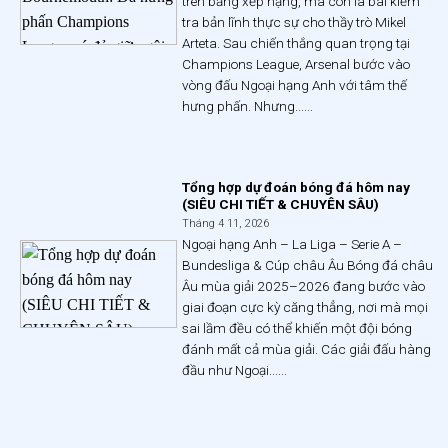
trên bảng xếp hạng, mà còn là bài kiểm
tra bản lĩnh thực sự cho thầy trò Mikel
Arteta. Sau chiến thắng quan trọng tại
Champions League, Arsenal bước vào
vòng đấu Ngoại hạng Anh với tâm thế
hưng phấn. Nhưng......
Tổng hợp dự đoán bóng đá hôm nay
(SIÊU CHI TIẾT & CHUYÊN SÂU)
Tháng 4 11, 2026
Ngoại hạng Anh – La Liga – Serie A –
Bundesliga & Cúp châu Âu Bóng đá châu
Âu mùa giải 2025–2026 đang bước vào
giai đoạn cực kỳ căng thẳng, nơi mà mọi
sai lầm đều có thể khiến một đội bóng
đánh mất cả mùa giải. Các giải đấu hàng
đầu như Ngoại......