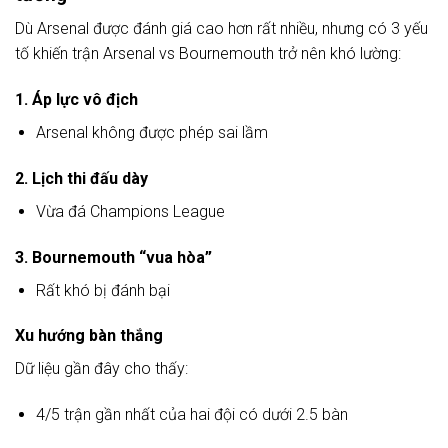
Dù Arsenal được đánh giá cao hơn rất nhiều, nhưng có 3 yếu
tố khiến trận Arsenal vs Bournemouth trở nên khó lường:
1. Áp lực vô địch
Arsenal không được phép sai lầm
2. Lịch thi đấu dày
Vừa đá Champions League
3. Bournemouth “vua hòa”
Rất khó bị đánh bại
Xu hướng bàn thắng
Dữ liệu gần đây cho thấy:
4/5 trận gần nhất của hai đội có dưới 2.5 bàn