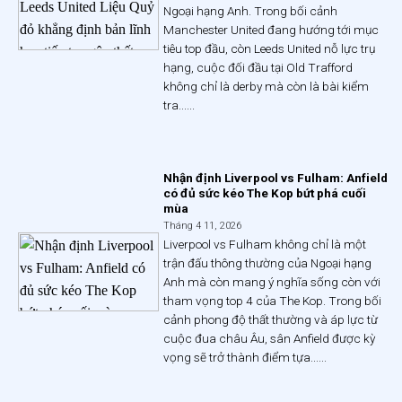
Ngoại hạng Anh. Trong bối cảnh
Manchester United đang hướng tới mục
tiêu top đầu, còn Leeds United nỗ lực trụ
hạng, cuộc đối đầu tại Old Trafford
không chỉ là derby mà còn là bài kiểm
tra......
Nhận định Liverpool vs Fulham: Anfield
có đủ sức kéo The Kop bứt phá cuối
mùa
Tháng 4 11, 2026
Liverpool vs Fulham không chỉ là một
trận đấu thông thường của Ngoại hạng
Anh mà còn mang ý nghĩa sống còn với
tham vọng top 4 của The Kop. Trong bối
cảnh phong độ thất thường và áp lực từ
cuộc đua châu Âu, sân Anfield được kỳ
vọng sẽ trở thành điểm tựa......