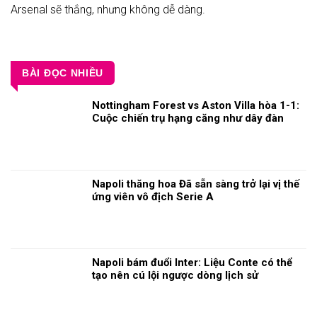
Arsenal sẽ thắng, nhưng không dễ dàng.
BÀI ĐỌC NHIỀU
Nottingham Forest vs Aston Villa hòa 1-1:
Cuộc chiến trụ hạng căng như dây đàn
Napoli thăng hoa Đã sẵn sàng trở lại vị thế
ứng viên vô địch Serie A
Napoli bám đuổi Inter: Liệu Conte có thể
tạo nên cú lội ngược dòng lịch sử