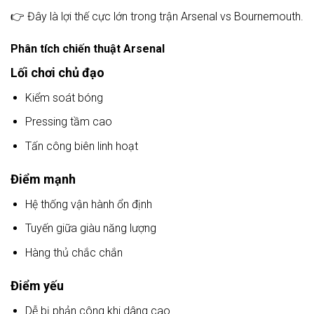
👉 Đây là lợi thế cực lớn trong trận Arsenal vs Bournemouth.
Phân tích chiến thuật Arsenal
Lối chơi chủ đạo
Kiểm soát bóng
Pressing tầm cao
Tấn công biên linh hoạt
Điểm mạnh
Hệ thống vận hành ổn định
Tuyến giữa giàu năng lượng
Hàng thủ chắc chắn
Điểm yếu
Dễ bị phản công khi dâng cao