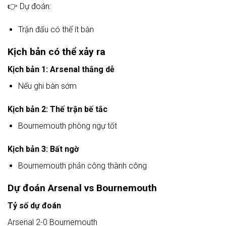
👉 Dự đoán:
Trận đấu có thể ít bàn
Kịch bản có thể xảy ra
Kịch bản 1: Arsenal thắng dễ
Nếu ghi bàn sớm
Kịch bản 2: Thế trận bế tắc
Bournemouth phòng ngự tốt
Kịch bản 3: Bất ngờ
Bournemouth phản công thành công
Dự đoán Arsenal vs Bournemouth
Tỷ số dự đoán
Arsenal 2-0 Bournemouth