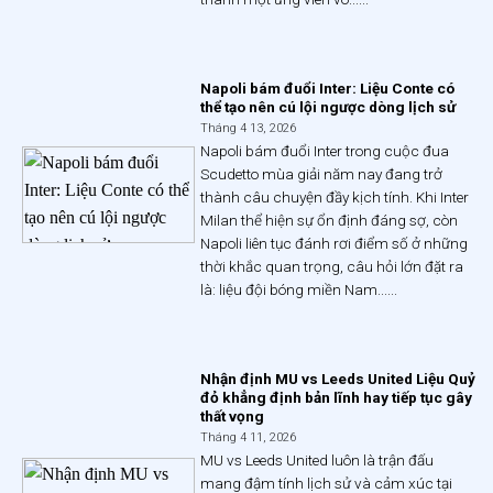
Napoli bám đuổi Inter: Liệu Conte có
thể tạo nên cú lội ngược dòng lịch sử
Tháng 4 13, 2026
Napoli bám đuổi Inter trong cuộc đua
Scudetto mùa giải năm nay đang trở
thành câu chuyện đầy kịch tính. Khi Inter
Milan thể hiện sự ổn định đáng sợ, còn
Napoli liên tục đánh rơi điểm số ở những
thời khắc quan trọng, câu hỏi lớn đặt ra
là: liệu đội bóng miền Nam......
Nhận định MU vs Leeds United Liệu Quỷ
đỏ khẳng định bản lĩnh hay tiếp tục gây
thất vọng
Tháng 4 11, 2026
MU vs Leeds United luôn là trận đấu
mang đậm tính lịch sử và cảm xúc tại