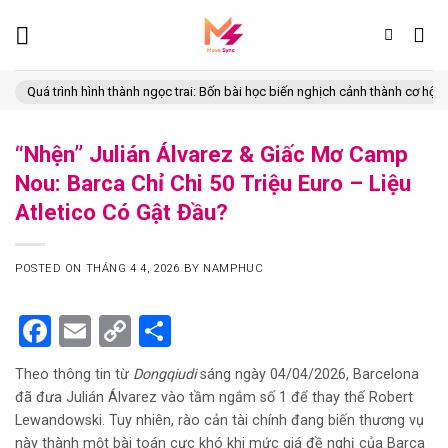
Skip
to
content
 trình hình thành ngọc trai: Bốn bài học biến nghịch cảnh thành cơ hội
C
“Nhện” Julián Álvarez & Giấc Mơ Camp
Nou: Barca Chỉ Chi 50 Triệu Euro – Liệu
Atletico Có Gật Đầu?
POSTED ON
THÁNG 4 4, 2026
BY
NAMPHUC
Facebook
Email
Copy
Share
Link
Theo thông tin từ
Dongqiudi
sáng ngày 04/04/2026, Barcelona
đã đưa Julián Álvarez vào tầm ngắm số 1 để thay thế Robert
Lewandowski. Tuy nhiên, rào cản tài chính đang biến thương vụ
này thành một bài toán cực khó khi mức giá đề nghị của Barca