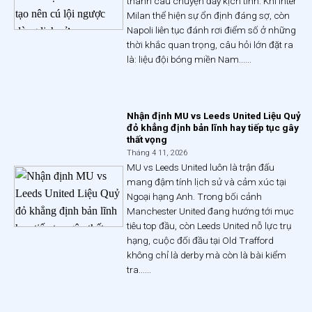
thành câu chuyện đầy kịch tính. Khi Inter
Milan thể hiện sự ổn định đáng sợ, còn
Napoli liên tục đánh rơi điểm số ở những
thời khắc quan trọng, câu hỏi lớn đặt ra
là: liệu đội bóng miền Nam......
Nhận định MU vs Leeds United Liệu Quỷ
đỏ khẳng định bản lĩnh hay tiếp tục gây
thất vọng
Tháng 4 11, 2026
MU vs Leeds United luôn là trận đấu
mang đậm tính lịch sử và cảm xúc tại
Ngoại hạng Anh. Trong bối cảnh
Manchester United đang hướng tới mục
tiêu top đầu, còn Leeds United nỗ lực trụ
hạng, cuộc đối đầu tại Old Trafford
không chỉ là derby mà còn là bài kiểm
tra......