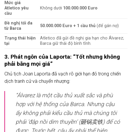
Mức giá
Atletico yêu
Không dưới
100.000.000 Euro
cầu
Đề nghị tối đa
50.000.000 Euro + 1 cầu thủ
(để gán nợ)
từ Barca
Trạng thái hiện
Atletico đã gửi đề nghị gia hạn cho Álvarez;
tại
Barca giữ thái độ bình tĩnh.
3. Phát ngôn của Laporta: “Tốt nhưng không
phải bằng mọi giá”
Chủ tịch Joan Laporta đã vạch rõ giới hạn đỏ trong chiến
dịch tranh cử và chuyển nhượng:
“Álvarez là một cầu thủ xuất sắc và phù
hợp với hệ thống của Barca. Nhưng cậu
ấy không phải kiểu cầu thủ mà chúng tôi
phải ‘đập nồi dìm thuyền’ (砸锅卖铁) để có
được. Trước hết, cậu ấy phải thể hiện