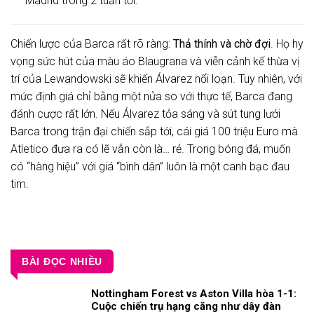
Madrid trong 2 tuần tới.
Chiến lược của Barca rất rõ ràng:
Thả thính và chờ đợi
. Họ hy
vọng sức hút của màu áo Blaugrana và viễn cảnh kế thừa vị
trí của Lewandowski sẽ khiến Álvarez nổi loạn. Tuy nhiên, với
mức định giá chỉ bằng một nửa so với thực tế, Barca đang
đánh cược rất lớn. Nếu Álvarez tỏa sáng và sút tung lưới
Barca trong trận đại chiến sắp tới, cái giá 100 triệu Euro mà
Atletico đưa ra có lẽ vẫn còn là… rẻ. Trong bóng đá, muốn
có “hàng hiệu” với giá “bình dân” luôn là một canh bạc đau
tim.
BÀI ĐỌC NHIỀU
Nottingham Forest vs Aston Villa hòa 1-1:
Cuộc chiến trụ hạng căng như dây đàn