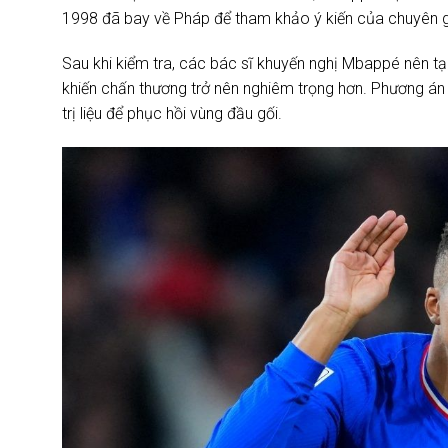
1998 đã bay về Pháp để tham khảo ý kiến của chuyên g
Sau khi kiểm tra, các bác sĩ khuyến nghị Mbappé nên tạ
khiến chấn thương trở nên nghiêm trọng hơn. Phương án đi
trị liệu để phục hồi vùng đầu gối.