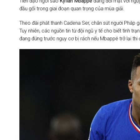
Tiền đạo ngôi sao
Kylian Mbappé
đang đối mặt với ngu
đầu gối trong giai đoạn quan trọng của mùa giải.
Theo đài phát thanh Cadena Ser, chân sút người Pháp g
Tuy nhiên, các nguồn tin từ đội ngũ y tế cho biết tình t
đang đứng trước nguy cơ bị rách nếu Mbappé trở lại thi