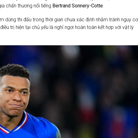
ia chấn thương nổi tiếng
Bertrand Sonnery-Cotte
.
m dừng thi đấu trong thời gian chưa xác định nhằm tránh nguy cơ
ều trị hiện tại chủ yếu là nghỉ ngơi hoàn toàn kết hợp với vật lý