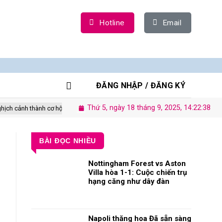
Hotline
Email
ĐĂNG NHẬP / ĐĂNG KÝ
Thứ 5, ngày 18 tháng 9, 2025, 14:22:38
hành cơ hội
Cách tiếp cận toàn diện để thể hiện độ hấp dẫn của Việt Na
BÀI ĐỌC NHIỀU
Nottingham Forest vs Aston
Villa hòa 1-1: Cuộc chiến trụ
hạng căng như dây đàn
Napoli thăng hoa Đã sẵn sàng