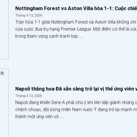
Nottingham Forest vs Aston Villa hòa 1-1: Cuộc chi
Tháng 4 13, 2026
Trận hòa 1-1 giữa Nottingham Forest và Aston Villa không chỉ
của cuộc đua trụ hạng Premier League. Một điểm có thể là cứu cá
trong tham vọng cạnh tranh top......
Napoli thăng hoa Đã sẵn sàng trở lại vị thế ứng viên 
Tháng 4 13, 2026
Napoli đang khiến Serie A phải chú ý khi liên tiếp giành nhữn
chệch choạc, đội bóng miền Nam nước Ý đang trở lại mạnh mẽ. N
thành một ứng viên vô......