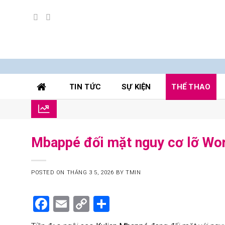
Skip
to
ok
TIN TỨC
SỰ KIỆN
THỂ THAO
content
Mbappé đối mặt nguy cơ lỡ Wo
POSTED ON
THÁNG 3 5, 2026
BY
TMIN
Facebook
Email
Copy
Share
Link