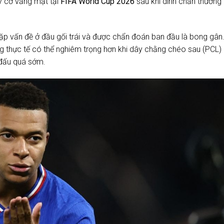
y cơ vắng mặt tại
FIFA World Cup 2026
sau khi dính chấn thương
ặp vấn đề ở đầu gối trái và được chẩn đoán ban đầu là bong gân
rạng thực tế có thể nghiêm trọng hơn khi dây chằng chéo sau (PCL)
 đấu quá sớm.