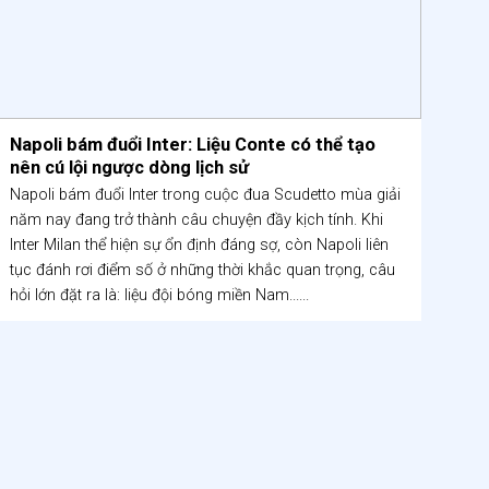
Napoli bám đuổi Inter: Liệu Conte có thể tạo
Nh
nên cú lội ngược dòng lịch sử
kh
Napoli bám đuổi Inter trong cuộc đua Scudetto mùa giải
MU 
năm nay đang trở thành câu chuyện đầy kịch tính. Khi
sử 
Inter Milan thể hiện sự ổn định đáng sợ, còn Napoli liên
Man
tục đánh rơi điểm số ở những thời khắc quan trọng, câu
Lee
hỏi lớn đặt ra là: liệu đội bóng miền Nam......
Tra