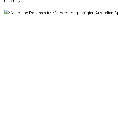
thuần túy.