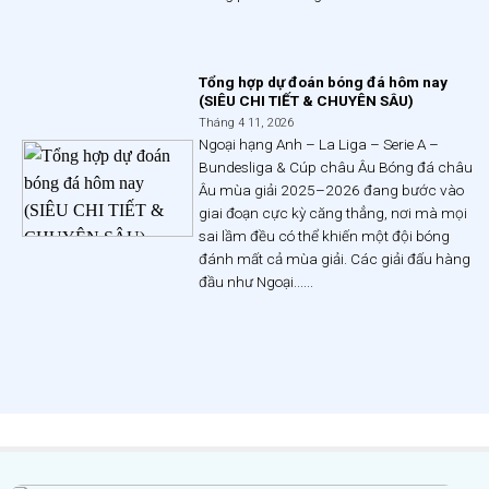
Tổng hợp dự đoán bóng đá hôm nay
(SIÊU CHI TIẾT & CHUYÊN SÂU)
Tháng 4 11, 2026
Ngoại hạng Anh – La Liga – Serie A –
Bundesliga & Cúp châu Âu Bóng đá châu
Âu mùa giải 2025–2026 đang bước vào
giai đoạn cực kỳ căng thẳng, nơi mà mọi
sai lầm đều có thể khiến một đội bóng
đánh mất cả mùa giải. Các giải đấu hàng
đầu như Ngoại......