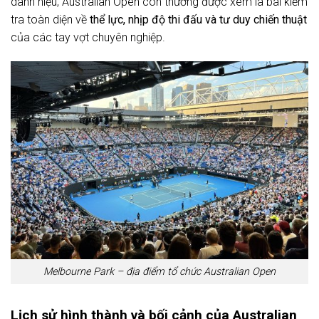
danh hiệu, Australian Open còn thường được xem là bài kiểm
tra toàn diện về
thể lực, nhịp độ thi đấu và tư duy chiến thuật
của các tay vợt chuyên nghiệp.
Melbourne Park – địa điểm tổ chức Australian Open
Lịch sử hình thành và bối cảnh của Australian