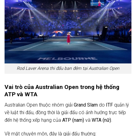
Rod Laver Arena thi đấu ban đêm tại Australian Open
Vai trò của Australian Open trong hệ thống
ATP và WTA
Australian Open thuộc nhóm giải
Grand Slam
do
ITF
quản lý
về luật thi đấu, đồng thời là giải đấu có ảnh hưởng trực tiếp
đến hệ thống xếp hạng của
ATP (nam)
và
WTA (nữ)
.
Về mặt chuyên môn, đây là giải đấu thường: