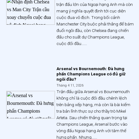
trận đấu lớn của Ngoại hạng Anh mà còn
mang ý nghĩa quyết định tới cục diện
cuộc đua vô địch. Trong bối cảnh
Manchester City buộc phải thắng để bám
đuổi ngôi đầu, còn Chelsea đang chiến
đấu cho suất dự Champions League,
cuộc đối đầu......
Arsenal vs Bournemouth: Đà hưng
phấn Champions League có đủ giữ
ngôi đầu?
Tháng 4 11, 2026
Trận đấu giữa Arsenal vs Bournemouth
không chỉ là cuộc đối đầu chênh lệch
trên bảng xếp hạng, mà còn là bài kiểm
tra bản lĩnh thực sự cho thầy trò Mikel
Arteta. Sau chiến thắng quan trọng tại
Champions League, Arsenal bước vào
vòng đấu Ngoại hạng Anh với tâm thế
hưng phấn. Nhưng......