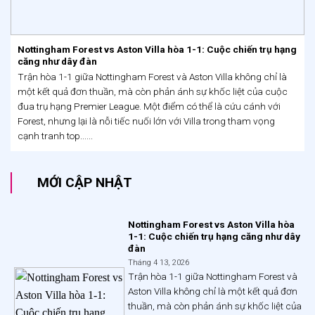
Nottingham Forest vs Aston Villa hòa 1-1: Cuộc chiến trụ hạng
căng như dây đàn
Trận hòa 1-1 giữa Nottingham Forest và Aston Villa không chỉ là
một kết quả đơn thuần, mà còn phản ánh sự khốc liệt của cuộc
đua trụ hạng Premier League. Một điểm có thể là cứu cánh với
Forest, nhưng lại là nỗi tiếc nuối lớn với Villa trong tham vọng
cạnh tranh top......
MỚI CẬP NHẬT
Nottingham Forest vs Aston Villa hòa
1-1: Cuộc chiến trụ hạng căng như dây
đàn
Tháng 4 13, 2026
Trận hòa 1-1 giữa Nottingham Forest và
Aston Villa không chỉ là một kết quả đơn
thuần, mà còn phản ánh sự khốc liệt của