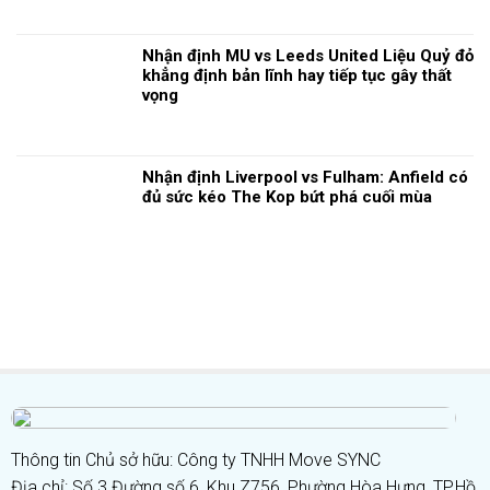
Nhận định MU vs Leeds United Liệu Quỷ đỏ
khẳng định bản lĩnh hay tiếp tục gây thất
vọng
Nhận định Liverpool vs Fulham: Anfield có
đủ sức kéo The Kop bứt phá cuối mùa
Thông tin Chủ sở hữu: Công ty TNHH Move SYNC
Địa chỉ: Số 3 Đường số 6, Khu Z756, Phường Hòa Hưng, TP.Hồ