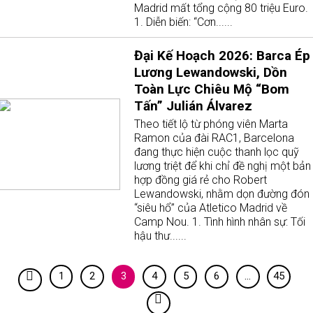
Madrid mất tổng cộng 80 triệu Euro.
1. Diễn biến: “Cơn......
Đại Kế Hoạch 2026: Barca Ép
Lương Lewandowski, Dồn
Toàn Lực Chiêu Mộ “Bom
Tấn” Julián Álvarez
Theo tiết lộ từ phóng viên Marta
Ramon của đài RAC1, Barcelona
đang thực hiện cuộc thanh lọc quỹ
lương triệt để khi chỉ đề nghị một bản
hợp đồng giá rẻ cho Robert
Lewandowski, nhằm dọn đường đón
“siêu hổ” của Atletico Madrid về
Camp Nou. 1. Tình hình nhân sự: Tối
hậu thư......
1
2
3
4
5
6
…
45