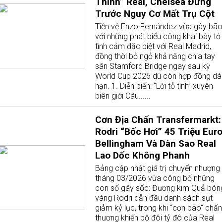
Thính” Real, Chelsea Đứng
Trước Nguy Cơ Mất Trụ Cột
Tiền vệ Enzo Fernández vừa gây bã
với những phát biểu công khai bày tỏ
tình cảm đặc biệt với Real Madrid,
đồng thời bỏ ngỏ khả năng chia tay
sân Stamford Bridge ngay sau kỳ
World Cup 2026 dù còn hợp đồng dà
hạn. 1. Diễn biến: “Lời tỏ tình” xuyên
biên giới Câu......
Cơn Địa Chấn Transfermarkt:
Rodri “Bốc Hơi” 45 Triệu Euro
Bellingham Và Dàn Sao Real
Lao Dốc Không Phanh
Bảng cập nhật giá trị chuyển nhượng
tháng 03/2026 vừa công bố những
con số gây sốc: Đương kim Quả bón
vàng Rodri dẫn đầu danh sách sụt
giảm kỷ lục, trong khi “cơn bão” chấn
thương khiến bộ đôi tỷ đô của Real