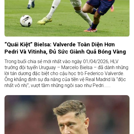
“Quái Kiệt” Bielsa: Valverde Toàn Diện Hơn
Pedri Và Vitinha, Đủ Sức Giành Quả Bóng Vàng
Trong buổi chia sẻ mới nhất vào ngày 01/04/2026, HLV
trưởng đội tuyển Uruguay – Marcelo Bielsa – đã dành những
lời tán dương đặc biệt cho cậu học trò Federico Valverde.
Ông khẳng định sự đa năng của tiền vệ Real Madrid là “độc
nhất vô nhị”, vượt tầm những ngôi sao như Pedri......