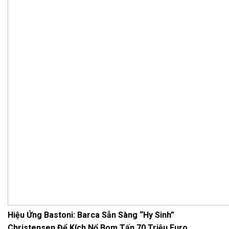
Hiệu Ứng Bastoni: Barca Sẵn Sàng “Hy Sinh”
Christensen Để Kích Nổ Bom Tấn 70 Triệu Euro